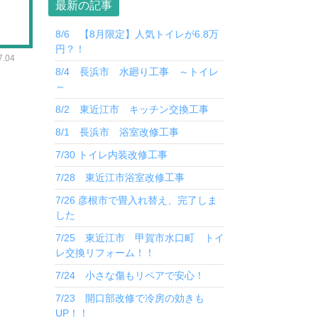
最新の記事
8/6 【8月限定】人気トイレが6.8万
円？！
.04
8/4 長浜市 水廻り工事 ～トイレ
～
8/2 東近江市 キッチン交換工事
8/1 長浜市 浴室改修工事
7/30 トイレ内装改修工事
7/28 東近江市浴室改修工事
7/26 彦根市で畳入れ替え、完了しま
した
7/25 東近江市 甲賀市水口町 トイ
レ交換リフォーム！！
7/24 小さな傷もリペアで安心！
7/23 開口部改修で冷房の効きも
UP！！