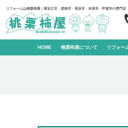
リフォームは桃栗柿屋｜東近江市・彦根市・長浜市・米原市・甲賀市の専門店
HOME
桃栗柿屋について
リフォー
キッチンリフォーム
リフォームの進め方
桃栗柿屋について
リ
水まわり2点パック
全面リフォーム
レンジフード交換