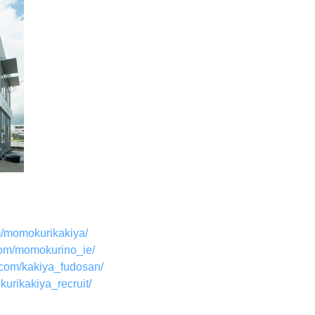
m/momokurikakiya/
com/momokurino_ie/
.com/kakiya_fudosan/
urikakiya_recruit/