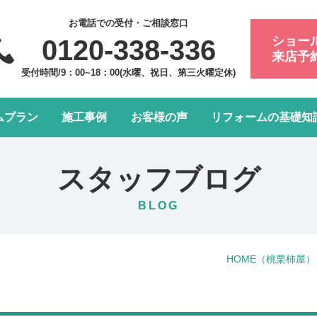
お電話での受付・ご相談窓口
ショー
0120-338-336
来店予
受付時間/9：00~18：00(水曜、祝日、第三火曜定休)
ムプラン
施工事例
お客様の声
リフォームの基礎知
フォーム会社・業者の選び方
浴室・お風呂リフォーム
会社案内
アフターメンテナンスにつ
トイレリフォーム
スタッフ紹介
スタッフブログ
水まわり4点パック
LDK改装リフォーム
BLOG
窓リフォーム
お部屋の内装リフォーム
HOME
（桃栗柿屋）
給湯器・エコキュート交換
玄関ドアリフォーム