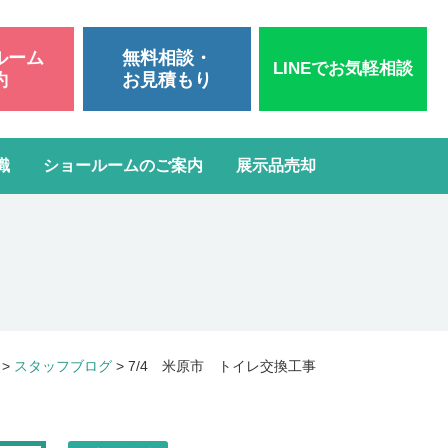
ルーム
無料相談・
LINEでお気軽相談
約
お見積もり
識
ショールームのご案内
展示品売却
いて
洗面台リフォーム
スタッフブログ
よくある質問
屋根・外壁塗装
ガスコンロ・IH交換
>
スタッフブログ
>
7/4 米原市 トイレ交換工事