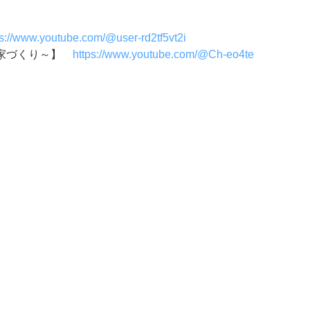
ps://www.youtube.com/@user-rd2tf5vt2i
い家づくり～】
https://www.youtube.com/@Ch-eo4te