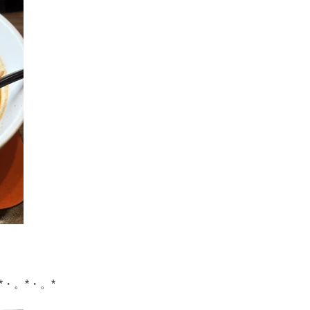
*・。*・。*